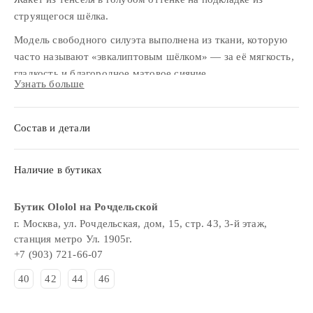
струящегося шёлка.
Модель свободного силуэта выполнена из ткани, которую
часто называют «эвкалиптовым шёлком» — за её мягкость,
гладкость и благородное матовое сияние.
Узнать больше
Лаконичный крой делает жакет универсальным: он легко
сочетается с повседневными вещами.
Состав и детали
Жакет можно дополнить шортами, брюками или юбкой из
той же ткани.
Наличие в бутиках
Бутик Ololol на Рочдельской
г. Москва, ул. Рочдельская, дом, 15, стр. 43, 3-й этаж,
станция метро Ул. 1905г.
+7 (903) 721-66-07
40
42
44
46