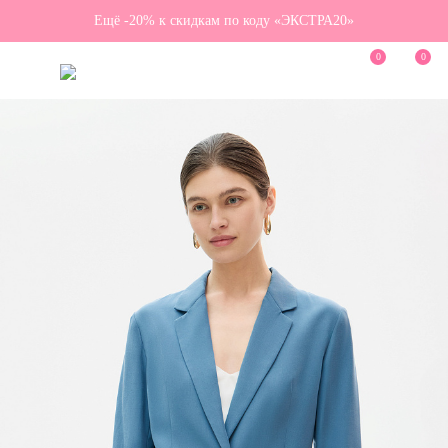
Ещё -20% к скидкам по коду «ЭКСТРА20»
0
0