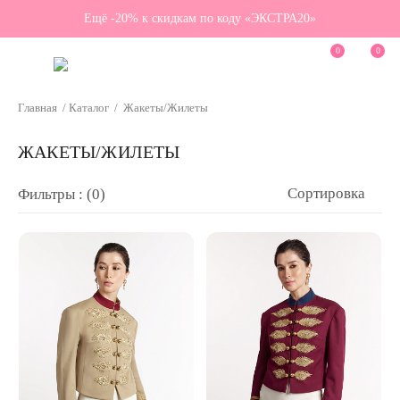
Ещё -20% к скидкам по коду «ЭКСТРА20»
0
0
Главная
/
Каталог
/
Жакеты/Жилеты
ЖАКЕТЫ/ЖИЛЕТЫ
Сортировка
Фильтры : (0)
Цвет
Размер
Цена
Наличие в бутиках