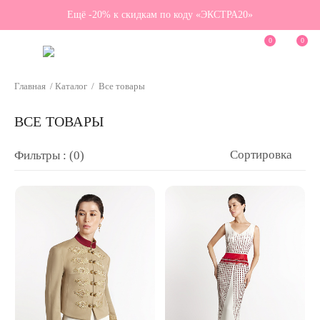
Ещё -20% к скидкам по коду «ЭКСТРА20»
0
0
Главная
/
Каталог
/
Все товары
ВСЕ ТОВАРЫ
Сортировка
Фильтры : (0)
Категория
Размер
Цвет
Цена