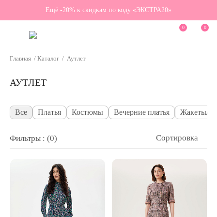
Ещё -20% к скидкам по коду «ЭКСТРА20»
0
0
Главная
/
Каталог
/
Аутлет
АУТЛЕТ
Все
Платья
Костюмы
Вечерние платья
Жакеты/Ж
Сортировка
Фильтры : (0)
Категория
Размер
Цвет