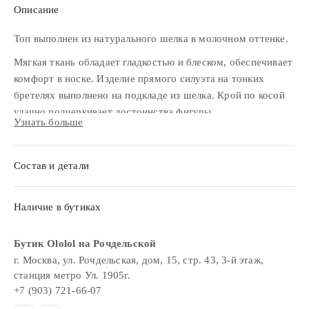
Описание
Топ выполнен из натурального шелка в молочном оттенке.
Мягкая ткань обладает гладкостью и блеском, обеспечивает
комфорт в носке. Изделие прямого силуэта на тонких
бретелях выполнено на подкладе из шелка. Крой по косой
удачно подчеркивает достоинства фигуры.
Узнать больше
Изделие легко интегрировать в любой гардероб. Топ
прекрасно дополнит деловые образы с жакетами, брюками,
Состав и детали
юбками.
Наличие в бутиках
Бутик Ololol на Рочдельской
г. Москва, ул. Рочдельская, дом, 15, стр. 43, 3-й этаж,
станция метро Ул. 1905г.
+7 (903) 721-66-07