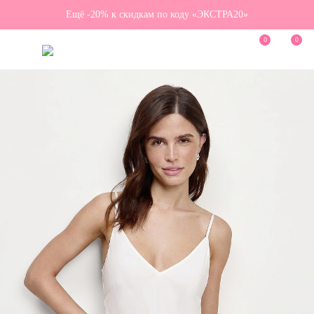
Ещё -20% к скидкам по коду «ЭКСТРА20»
0
0