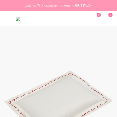
Ещё -20% к скидкам по коду «ЭКСТРА20»
0
0