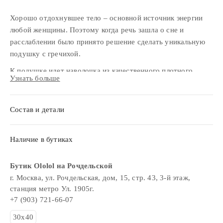
Хорошо отдохнувшее тело – основной источник энергии
любой женщины. Поэтому когда речь зашла о сне и
расслаблении было принято решение сделать уникальную
подушку с гречихой.
К подушке идет наволочка из качественного плотного
Узнать больше
сатина, по периметру которой создана вышивка с крестами
и рунами счастья, символизирующая мощный женский
оберег.
Состав и детали
Такая же вышивка расположена на защитном чехле из льна,
который идет в комплекте. С ним подушку удобно хранить
Наличие в бутиках
дома или брать с собой в поездки.
Рекомендации по использованию:
Бутик Ololol на Рочдельской
г. Москва, ул. Рочдельская, дом, 15, стр. 43, 3-й этаж,
Плотность наполнителя можно регулировать: если подушка
станция метро Ул. 1905г.
кажется слишком большой, часть гречихи можно отсыпать.
+7 (903) 721-66-07
Для усиления эффекта расслабления, можно добавить к
30х40
гречихе сухие травы лаванды или мяты.