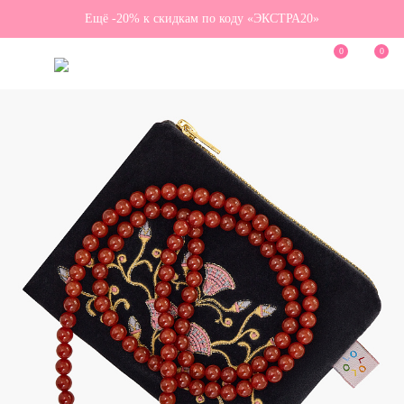
Ещё -20% к скидкам по коду «ЭКСТРА20»
0
0