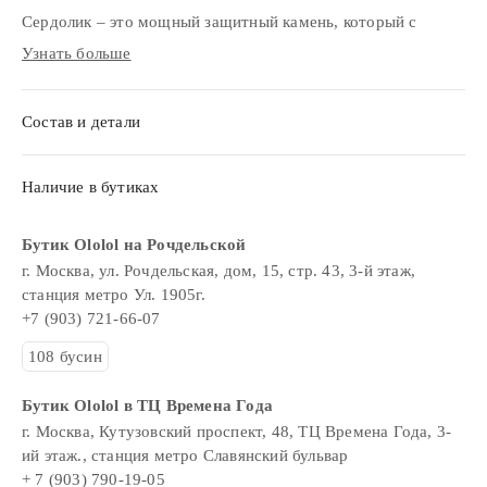
Сердолик – это мощный защитный камень, который с
древних времен используется в медитации и различных
Узнать больше
практиках. Он обостряет концентрацию, способствует
очищению. Сердолик превосходно восстанавливает
Состав и детали
жизненные силы и изгоняет негативную энергию из
пространства, заменяя ее положительной.
Конструкция и дизайн латунной подвески в виде ангела
Наличие в бутиках
разработаны специально для четок OLOLOL.
Размер косметички 15х11 см.
Бутик Ololol на Рочдельской
г. Москва, ул. Рочдельская, дом, 15, стр. 43, 3-й этаж,
станция метро Ул. 1905г.
+7 (903) 721-66-07
108 бусин
Бутик Ololol в ТЦ Времена Года
г. Москва, Кутузовский проспект, 48, ТЦ Времена Года, 3-
ий этаж., станция метро Славянский бульвар
+ 7 (903) 790-19-05