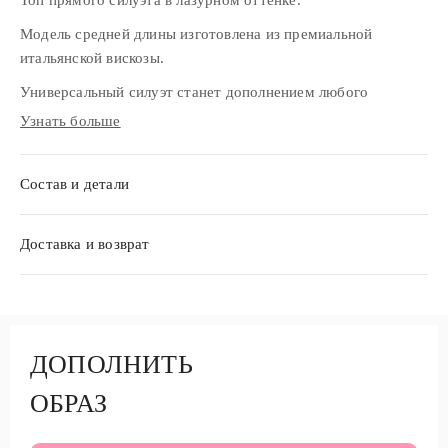
Модель средней длины изготовлена из премиальной
итальянской виcкозы.
Универсальный силуэт станет дополнением любого
гардероба.
Узнать больше
Предлагаем сочетать с брюками или юбкой из аналогичной
ткани.
Состав и детали
Доставка и возврат
ДОПОЛНИТЬ
ОБРАЗ