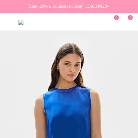
Ещё -20% к скидкам по коду «ЭКСТРА20»
0
0