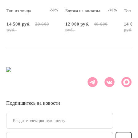
-50%
-70%
Топ из твида
Блузка из вискозы
Топ вя
14 500 руб.
29 000
12 000 руб.
40 000
14 000
руб.
руб.
руб.
Подпишитесь на новости
Введите электронную почту