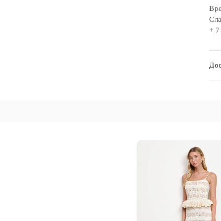
Вре
Сла
+ 7
Дос