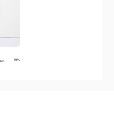
-50%
ная
.