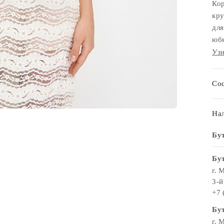
Кор
кру
для
юбк
Узн
Сос
Нал
Бу
Бут
г. 
3-й
+7 
Бут
г. 