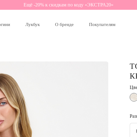
Ещё -20% к скидкам по коду «ЭКСТРА20»
огини
Лукбук
О бренде
Покупателям
Т
К
Цв
Раз