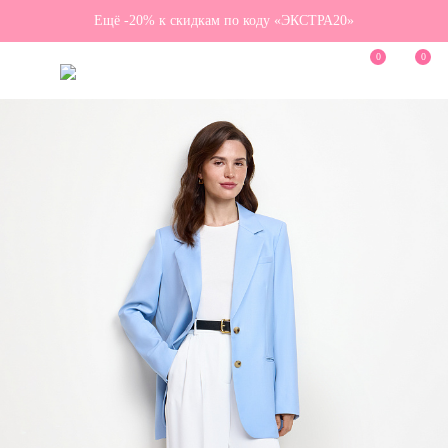
Ещё -20% к скидкам по коду «ЭКСТРА20»
0
0