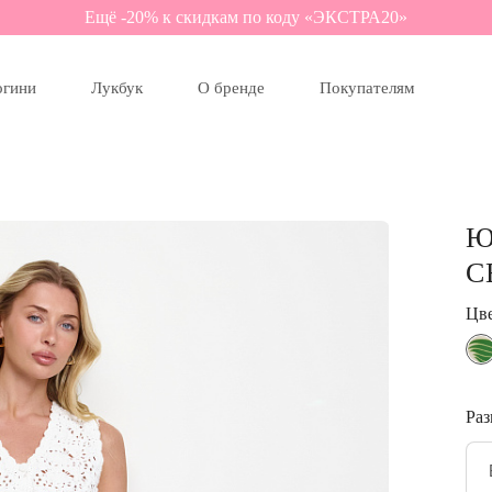
Ещё -20% к скидкам по коду «ЭКСТРА20»
огини
Лукбук
О бренде
Покупателям
Ю
С
Цв
Раз