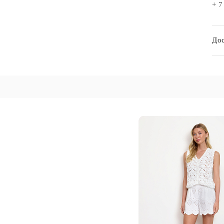
+ 7
Дос