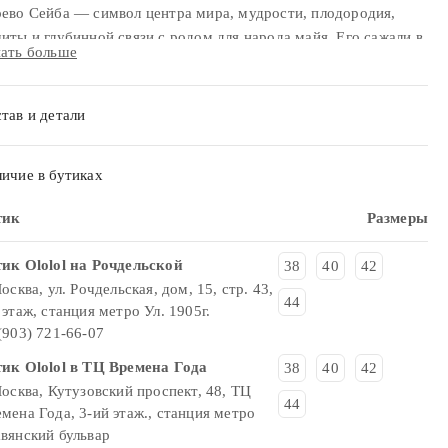
ево Сейба — символ центра мира, мудрости, плодородия,
иты и глубинной связи с родом для народа майя. Его сажали в
ать больше
тре поселений, под его кроной проводили церемонии, к нему
ходили за советом и почитали как прародителя человечества.
нт создан на основе изображения российской художницы
тав и детали
атерины Щукиной.
ичие в бутиках
тик
Размеры
ик Ololol на Рочдельской
38
40
42
Москва, ул. Рочдельская, дом, 15, стр. 43,
44
 этаж, станция метро Ул. 1905г.
(903) 721-66-07
ик Ololol в ТЦ Времена Года
38
40
42
Москва, Кутузовский проспект, 48, ТЦ
44
мена Года, 3-ий этаж., станция метро
вянский бульвар