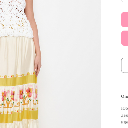
Оп
Юбк
дек
иде