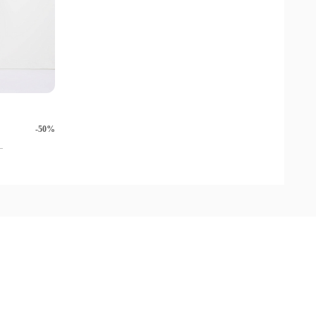
-50%
.