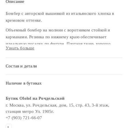
Описание
Бомбер с авторской вышивкой из итальянского хлопка в
кремовом оттенке.
Объемный бомбер на молнии с воротником стойкой и
карманами. Резинка по нижнему краю обеспечивает
идеальную посадку по фигуре. Плотная ткань хорошо
Узнать больше
держит форму, защищает от ветра в прохладные дни.
Подкладка выполнена из гладкой вискозы, что обеспечивает
исключительный комфорт.
Состав и детали
Рекомендуем сочетать с изделиями из твида, шелка или
вискозы из нашей коллекции.
Наличие в бутиках
Бутик Ololol на Рочдельской
г. Москва, ул. Рочдельская, дом, 15, стр. 43, 3-й этаж,
станция метро Ул. 1905г.
+7 (903) 721-66-07
L