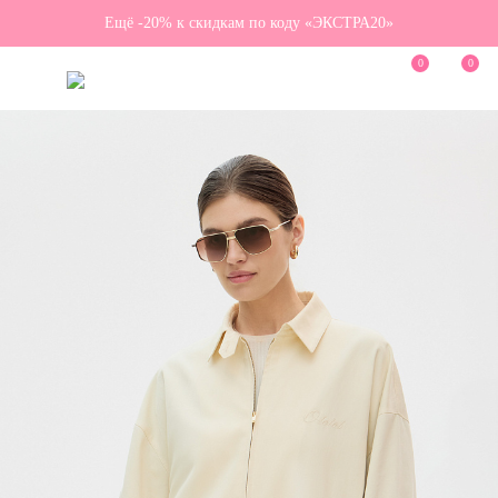
Ещё -20% к скидкам по коду «ЭКСТРА20»
0
0