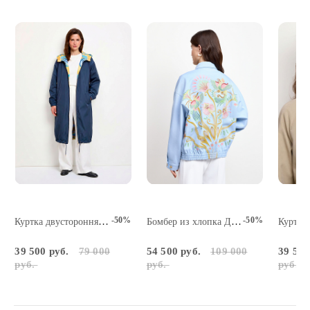
-50%
-50%
Куртка двусторонняя Божественная Мать
Бомбер из хлопка Дерево Сейба
39 500 руб.
79 000
54 500 руб.
109 000
39 500
руб.
руб.
руб.