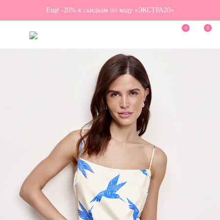
Ещё -20% к скидкам по коду «ЭКСТРА20»
0
0