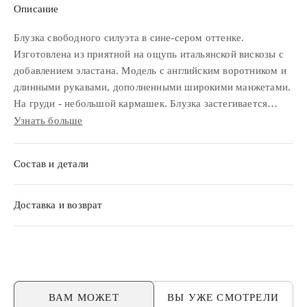
Описание
Блузка свободного силуэта в сине-сером оттенке.
Изготовлена из приятной на ощупь итальянской вискозы с
добавлением эластана. Модель с английским воротником и
длинными рукавами, дополненными широкими манжетами.
На груди - небольшой кармашек. Блузка застегивается
спереди на пуговицы по всей длине и декорирована
Узнать больше
отделочным кантом.
Состав и детали
Доставка и возврат
ВАМ МОЖЕТ
ВЫ УЖЕ
СМОТРЕЛИ