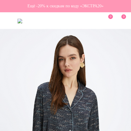
Ещё -20% к скидкам по коду «ЭКСТРА20»
0
0