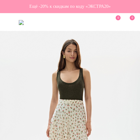
Ещё -20% к скидкам по коду «ЭКСТРА20»
0
0