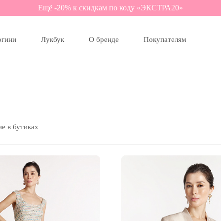
Ещё -20% к скидкам по коду «ЭКСТРА20»
огини
Лукбук
О бренде
Покупателям
е в бутиках