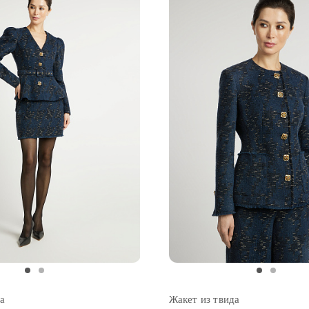
а
Жакет из твида