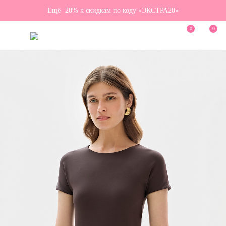
Ещё -20% к скидкам по коду «ЭКСТРА20»
0
0