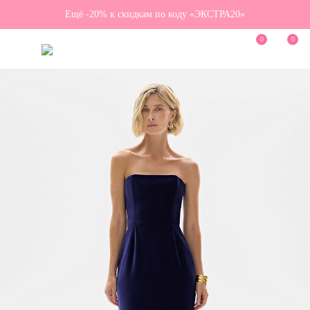
Ещё -20% к скидкам по коду «ЭКСТРА20»
0
0