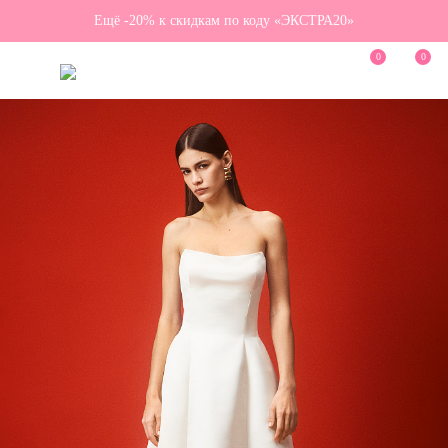
Ещё -20% к скидкам по коду «ЭКСТРА20»
0
0