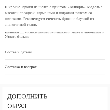
Широкие брюки из шелка с принтом «колибри». Модель с
высокой посадкой, карманами и широким поясом со
шлевками. Рекомендуем сочетать брюки с блузкой из
аналогичной ткани.
Колибри — символ жизненной энергии, света и внутренней
Узнать больше
силы. В мексиканской культуре эта птица ассоциируется с
радостью, любовью, удачей и защитой.
Состав и детали
Доставка и возврат
ДОПОЛНИТЬ
ОБРАЗ