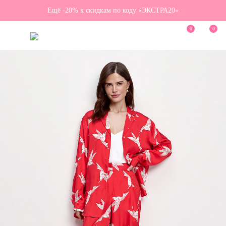
Ещё -20% к скидкам по коду «ЭКСТРА20»
0
0