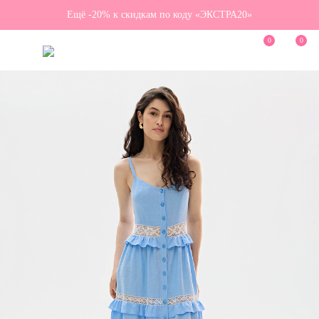
Ещё -20% к скидкам по коду «ЭКСТРА20»
0
0