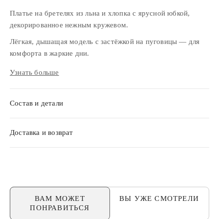
Платье на бретелях из льна и хлопка с ярусной юбкой,
декорированное нежным кружевом.
Лёгкая, дышащая модель с застёжкой на пуговицы — для
комфорта в жаркие дни.
Идеальный вариант для прогулок и отдыха в тёплое время
Узнать больше
года.
Состав и детали
Доставка и возврат
ВАМ МОЖЕТ
ВЫ УЖЕ
СМОТРЕЛИ
ПОНРАВИТЬСЯ